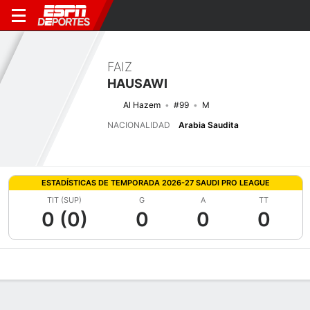
FAIZ
HAUSAWI
Al Hazem
#99
M
NACIONALIDAD
Arabia Saudita
ESTADÍSTICAS DE TEMPORADA 2026-27 SAUDI PRO LEAGUE
TIT (SUP)
G
A
TT
0 (0)
0
0
0
Perfil de Jugador
Bio
Noticias
Partidos
Estadísticas