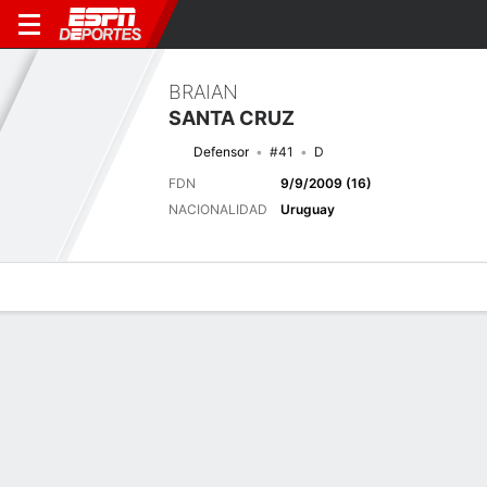
BRAIAN
SANTA CRUZ
Defensor
#41
D
FDN
9/9/2009 (16)
NACIONALIDAD
Uruguay
Perfil de Jugador
Bio
Noticias
Partidos
Estadísticas
Próximo partido
2026 Campeonato Uruguayo, Torneo Clausura