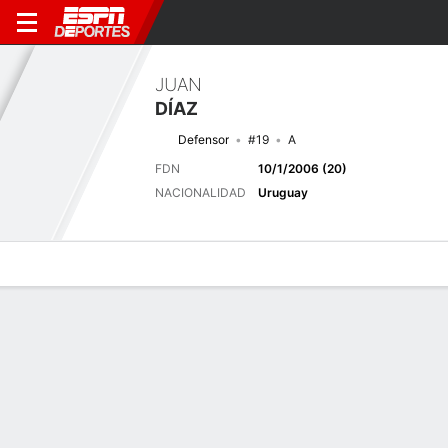
JUAN
DÍAZ
Defensor
#19
A
FDN
10/1/2006 (20)
NACIONALIDAD
Uruguay
Perfil de Jugador
Bio
Noticias
Partidos
Estadísticas
Próximo partido
2026 Campeonato Uruguayo, Torneo Clausura