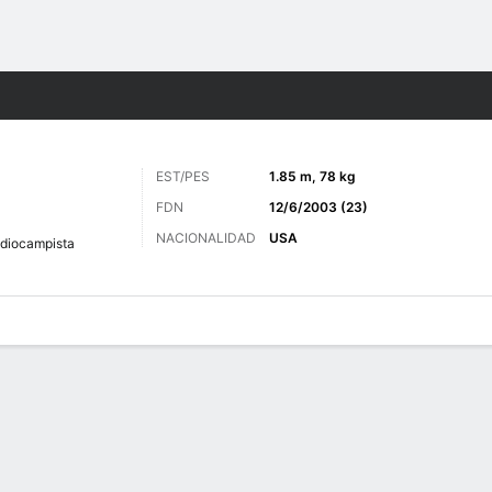
o
Más Deportes
EST/PES
1.85 m, 78 kg
FDN
12/6/2003 (23)
NACIONALIDAD
USA
diocampista