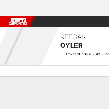
Fútbol
MLB
F. Americano
Básquetbol
WNBA
F1
Boxe
KEEGAN
OYLER
Athletic Club Boise
#3
Me
Perfil de Jugador
Bio
Noticias
Partidos
Estadísticas