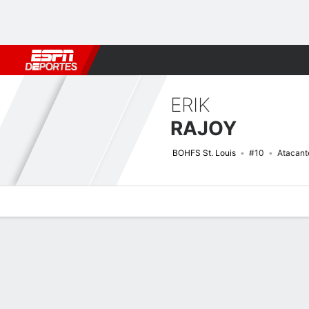
Fútbol
MLB
F. Americano
Básquetbol
WNBA
F1
Boxe
ERIK
RAJOY
BOHFS St. Louis
#10
Atacant
Perfil de Jugador
Bio
Noticias
Partidos
Estadísticas