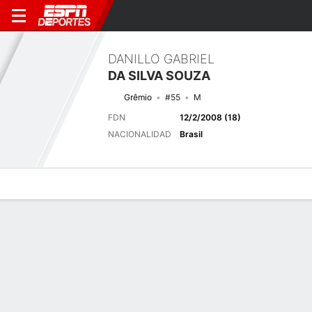
DANILLO GABRIEL
DA SILVA SOUZA
Grêmio
#55
M
FDN
12/2/2008 (18)
NACIONALIDAD
Brasil
Perfil de Jugador
Bio
Noticias
Partidos
Estadísticas
Próximo partido
2026 Brasileiro Serie A