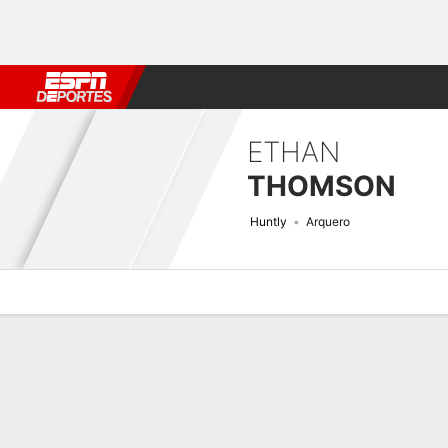
Fútbol
MLB
F. Americano
Básquetbol
WNBA
F1
Boxe
ETHAN
THOMSON
Huntly
Arquero
Perfil de Jugador
Bio
Noticias
Partidos
Estadísticas