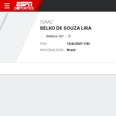
ISAAC
BELKO DE SOUZA LIRA
Atlético-GO
D
FDN
13/6/2007 (19)
NACIONALIDAD
Brasil
Perfil de Jugador
Bio
Noticias
Partidos
Estadísticas
Próximo partido
2026 Brasileiro Serie B