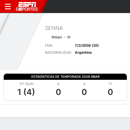
SENNA
Maipú
M
FDN
7/2/2006 (20)
NACIONALIDAD
Argentina
ESTADÍSTICAS DE TEMPORADA 2026 NBAR
TIT (SUP)
G
A
TT
1 (4)
0
0
0
Perfil de Jugador
Bio
Noticias
Partidos
Estadísticas