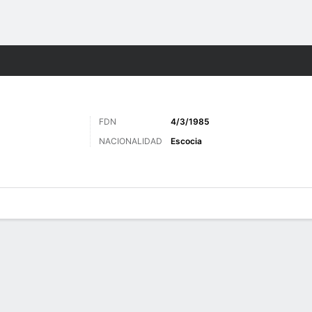
o
Más Deportes
FDN
4/3/1985
NACIONALIDAD
Escocia