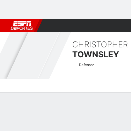
Fútbol
MLB
F. Americano
Básquetbol
WNBA
F1
Boxe
CHRISTOPHER
TOWNSLEY
Defensor
Perfil de Jugador
Bio
Noticias
Partidos
Estadísticas