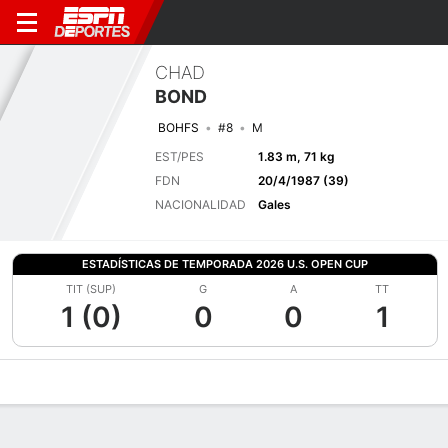
CHAD
BOND
BOHFS
#8
M
EST/PES
1.83 m, 71 kg
FDN
20/4/1987 (39)
NACIONALIDAD
Gales
ESTADÍSTICAS DE TEMPORADA 2026 U.S. OPEN CUP
TIT (SUP)
G
A
TT
1 (0)
0
0
1
Perfil de Jugador
Bio
Noticias
Partidos
Estadísticas