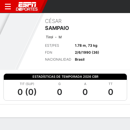
CÉSAR
SAMPAIO
Tirol
M
EST/PES
1.78 m, 73 kg
FDN
2/6/1990 (36)
NACIONALIDAD
Brasil
ESTADÍSTICAS DE TEMPORADA 2026 CBR
TIT (SUP)
G
A
TT
0 (0)
0
0
0
Perfil de Jugador
Bio
Noticias
Partidos
Estadísticas