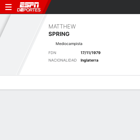
MATTHEW
SPRING
Mediocampista
FDN
17/11/1979
NACIONALIDAD
Inglaterra
Perfil de Jugador
Bio
Noticias
Partidos
Estadísticas
Últimas noticias
Ver Todo