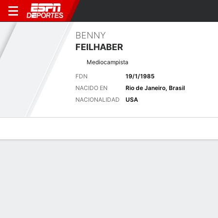
BENNY
FEILHABER
Mediocampista
FDN
19/1/1985
NACIDO EN
Rio de Janeiro, Brasil
NACIONALIDAD
USA
Perfil de Jugador
Bio
Noticias
Partidos
Estadísticas
Últimas noticias
Ver Todo