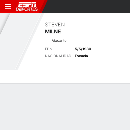
STEVEN
MILNE
Atacante
FDN
5/5/1980
NACIONALIDAD
Escocia
Perfil de Jugador
Bio
Noticias
Partidos
Estadísticas
Últimas noticias
Ver Todo