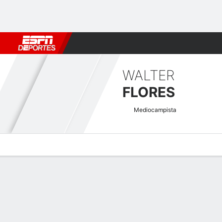
Fútbol
MLB
F. Americano
Básquetbol
WNBA
F1
Boxe
WALTER
FLORES
Mediocampista
Perfil de Jugador
Bio
Noticias
Partidos
Estadísticas