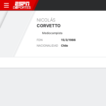
NICOLÁS
CORVETTO
Mediocampista
FDN
15/3/1986
NACIONALIDAD
Chile
Perfil de Jugador
Bio
Noticias
Partidos
Estadísticas
Últimas noticias
Ver Todo