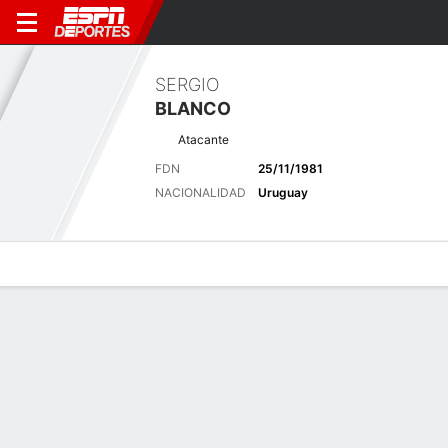
SERGIO
BLANCO
Atacante
FDN
25/11/1981
NACIONALIDAD
Uruguay
Perfil de Jugador
Bio
Noticias
Partidos
Estadísticas
Últimas noticias
Ver Todo