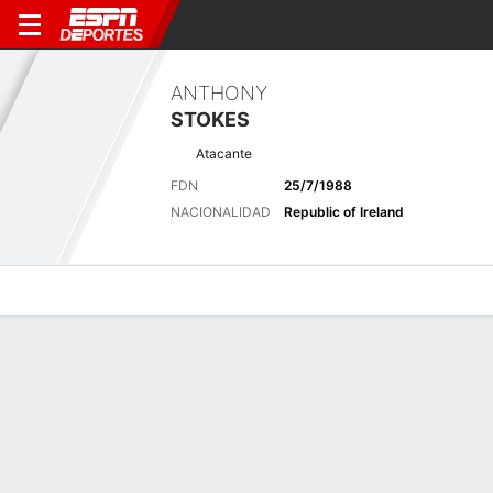
ANTHONY
STOKES
Atacante
FDN
25/7/1988
NACIONALIDAD
Republic of Ireland
Perfil de Jugador
Bio
Noticias
Partidos
Estadísticas
Últimas noticias
Ver Todo