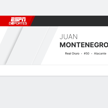
Fútbol
MLB
F. Americano
Básquetbol
WNBA
F1
Boxe
JUAN
MONTENEGR
Real Oruro
#50
Atacante
Perfil de Jugador
Bio
Noticias
Partidos
Estadísticas