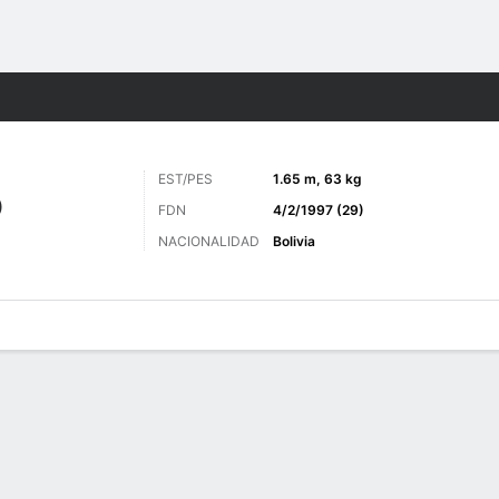
o
Más Deportes
EST/PES
1.65 m, 63 kg
O
FDN
4/2/1997 (29)
NACIONALIDAD
Bolivia