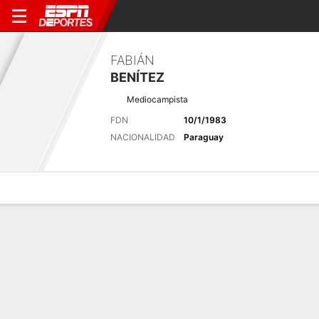
FABIÁN
BENÍTEZ
Mediocampista
FDN
10/1/1983
NACIONALIDAD
Paraguay
Perfil de Jugador
Bio
Noticias
Partidos
Estadísticas
Últimas noticias
Ver Todo