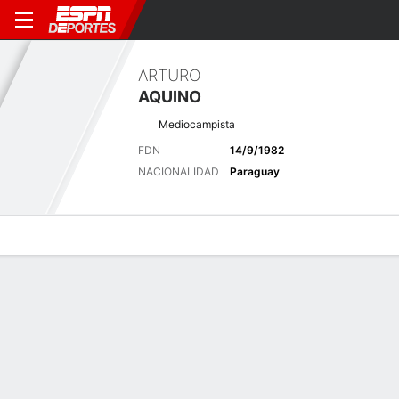
ARTURO
AQUINO
Mediocampista
FDN
14/9/1982
NACIONALIDAD
Paraguay
Perfil de Jugador
Bio
Noticias
Partidos
Estadísticas
Últimas noticias
Ver Todo