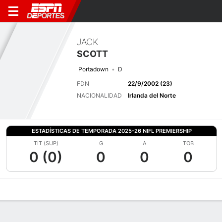
JACK
SCOTT
Portadown
D
FDN
22/9/2002 (23)
NACIONALIDAD
Irlanda del Norte
ESTADÍSTICAS DE TEMPORADA 2025-26 NIFL PREMIERSHIP
TIT (SUP)
G
A
TOB
0 (0)
0
0
0
Perfil de Jugador
Bio
Noticias
Partidos
Estadísticas