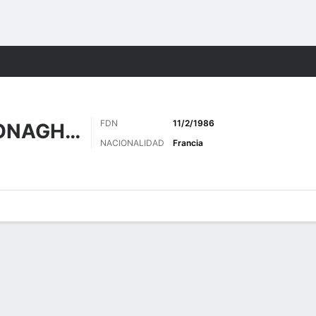
o
Más Deportes
FDN
11/2/1986
MAHON DE MONAGHAN
NACIONALIDAD
Francia