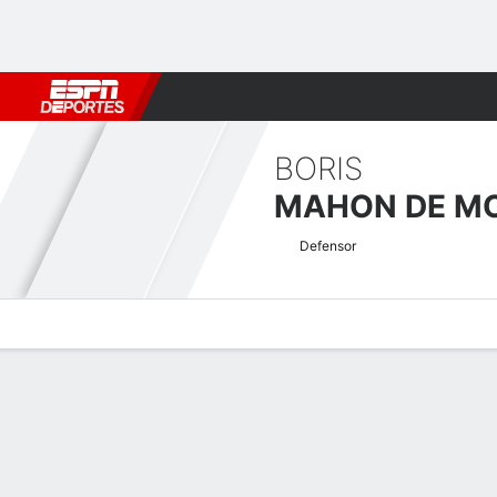
Fútbol
MLB
F. Americano
Básquetbol
WNBA
F1
Boxe
BORIS
Defensor
Perfil de Jugador
Bio
Noticias
Partidos
Estadísticas