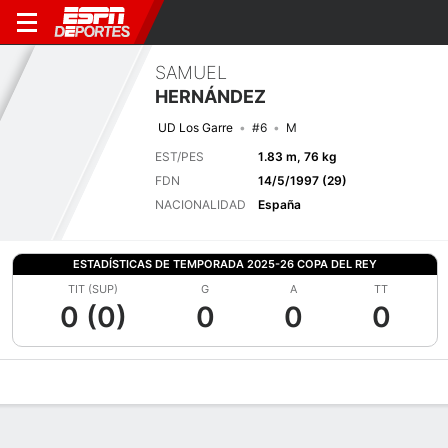
SAMUEL
HERNÁNDEZ
UD Los Garre
#6
M
EST/PES
1.83 m, 76 kg
FDN
14/5/1997 (29)
NACIONALIDAD
España
ESTADÍSTICAS DE TEMPORADA 2025-26 COPA DEL REY
TIT (SUP)
G
A
TT
0 (0)
0
0
0
Perfil de Jugador
Bio
Noticias
Partidos
Estadísticas