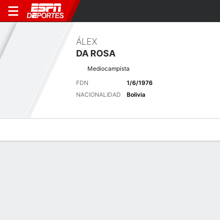
ÁLEX
DA ROSA
Mediocampista
FDN
1/6/1976
NACIONALIDAD
Bolivia
Perfil de Jugador
Bio
Noticias
Partidos
Estadísticas
Últimas noticias
Ver Todo