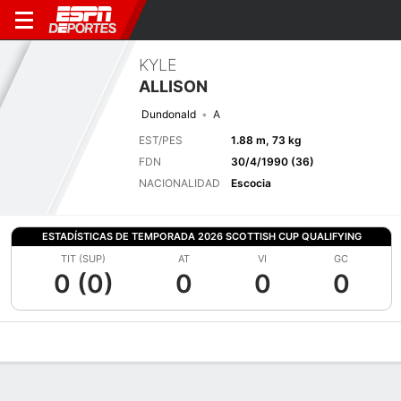
KYLE
ALLISON
Dundonald
A
EST/PES
1.88 m, 73 kg
FDN
30/4/1990 (36)
NACIONALIDAD
Escocia
ESTADÍSTICAS DE TEMPORADA 2026 SCOTTISH CUP QUALIFYING
TIT (SUP)
AT
VI
GC
0 (0)
0
0
0
Perfil de Jugador
Bio
Noticias
Partidos
Estadísticas