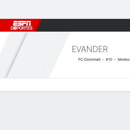
Fútbol
MLB
F. Americano
Básquetbol
WNBA
F1
Boxe
EVANDER
FC Cincinnati
#10
Medioc
Perfil de Jugador
Bio
Noticias
Partidos
Estadísticas