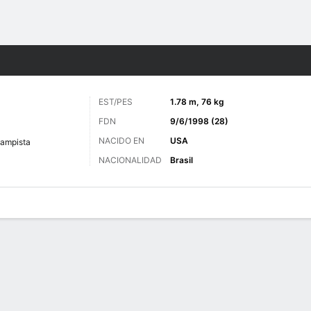
o
Más Deportes
EST/PES
1.78 m, 76 kg
FDN
9/6/1998 (28)
NACIDO EN
USA
ampista
NACIONALIDAD
Brasil