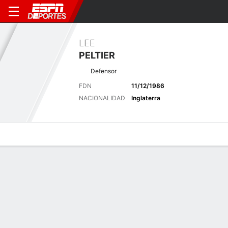
LEE
PELTIER
Defensor
FDN
11/12/1986
NACIONALIDAD
Inglaterra
Perfil de Jugador
Bio
Noticias
Partidos
Estadísticas
Últimas noticias
Ver Todo