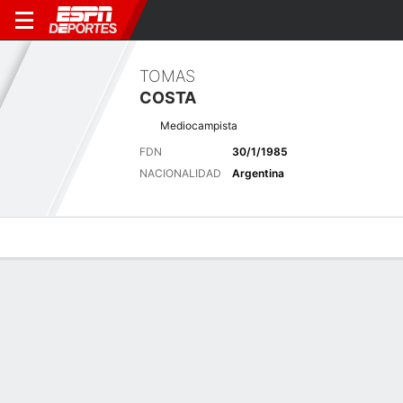
TOMAS
COSTA
Mediocampista
FDN
30/1/1985
NACIONALIDAD
Argentina
Perfil de Jugador
Bio
Noticias
Partidos
Estadísticas
Últimas noticias
Ver Todo