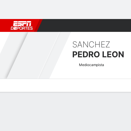
Fútbol
MLB
F. Americano
Básquetbol
WNBA
F1
Boxe
SANCHEZ
PEDRO LEON
Mediocampista
Perfil de Jugador
Bio
Noticias
Partidos
Estadísticas