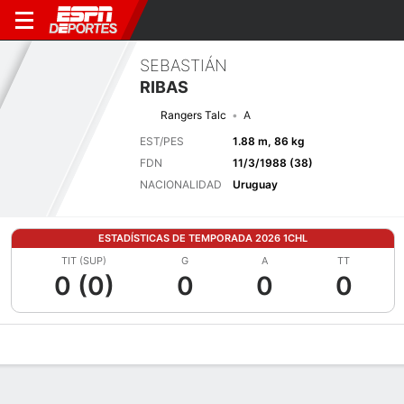
SEBASTIÁN
RIBAS
Rangers Talc
A
EST/PES
1.88 m, 86 kg
FDN
11/3/1988 (38)
NACIONALIDAD
Uruguay
ESTADÍSTICAS DE TEMPORADA 2026 1CHL
TIT (SUP)
G
A
TT
0 (0)
0
0
0
Perfil de Jugador
Bio
Noticias
Partidos
Estadísticas