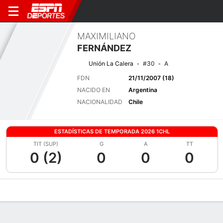
MAXIMILIANO
FERNÁNDEZ
Unión La Calera
#30
A
FDN
21/11/2007 (18)
NACIDO EN
Argentina
NACIONALIDAD
Chile
ESTADÍSTICAS DE TEMPORADA 2026 1CHL
TIT (SUP)
G
A
TT
0 (2)
0
0
0
Perfil de Jugador
Bio
Noticias
Partidos
Estadísticas