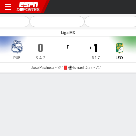
Puebla v León
Liga MX
0
1
F
PUE
3-4-7
6-1-7
LEO
Jose Pachuca - 84'
Ismael Díaz - 71'
Resumen
Comentario
LÍNEA DE TIEMPO DE JUEGO
PUE