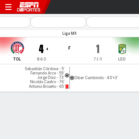
Toluca v León
Liga MX
4
1
F
TOL
8-6-3
7-1-9
LEO
Sebastián Córdova - 5'
Fernando Arce - 59'
Jorge Díaz - 73'
Diber Cambindo - 45'+3'
Nicolás Castro - 76'
Antonio Briseño - 65'
Resumen
Comentario
LÍNEA DE TIEMPO DE JUEGO