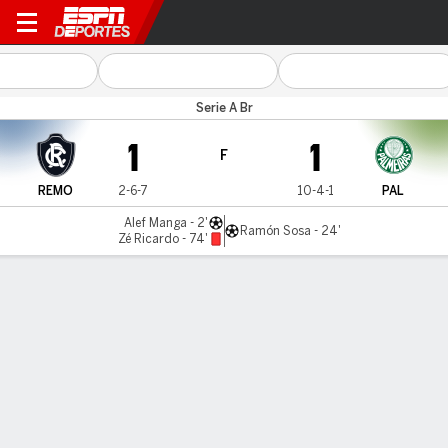
Remo v Palmeiras
Serie A Br
1
1
F
REMO
2-6-7
10-4-1
PAL
Alef Manga - 2'
Ramón Sosa - 24'
Zé Ricardo - 74'
Resumen
Comentario
LÍNEA DE TIEMPO DE JUEGO
REMO