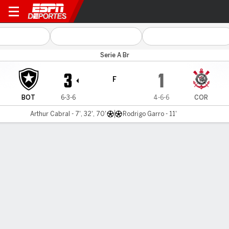
Botafogo v Corinthians
Serie A Br
3
1
F
BOT
6-3-6
4-6-6
COR
Arthur Cabral - 7', 32', 70'
Rodrigo Garro - 11'
Resumen
Comentario
LÍNEA DE TIEMPO DE JUEGO
BOT