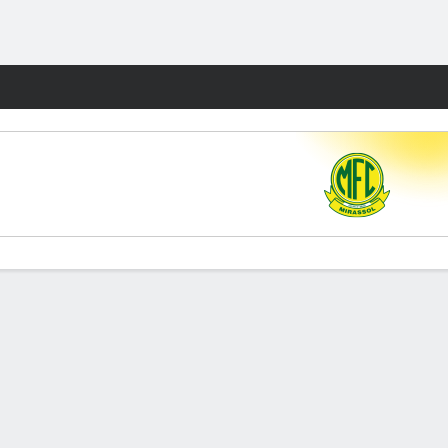
Watch
Juegos