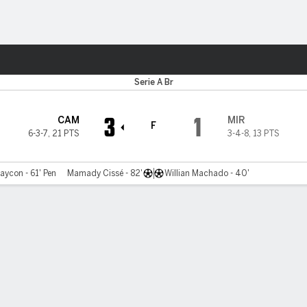
o
Más Deportes
Serie A Br
3
1
CAM
MIR
F
6-3-7
,
21 PTS
3-4-8
,
13 PTS
aycon - 61' Pen
Mamady Cissé - 82'
Willian Machado - 40'