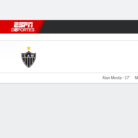
Fútbol
MLB
F. Americano
Básquetbol
WNBA
F1
Boxe
Atlético-MG v Mirassol
Alan Minda - 17'
M
Resumen
Comentario