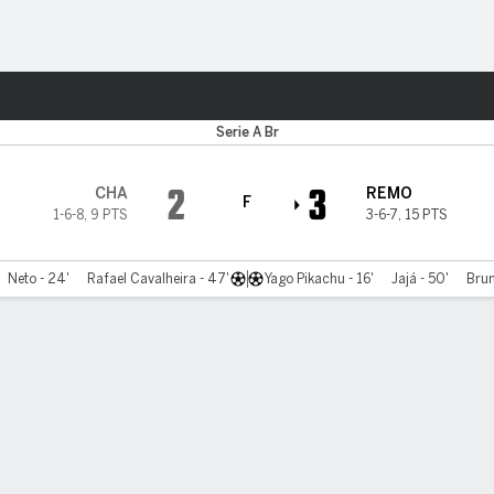
o
Más Deportes
Serie A Br
2
3
CHA
REMO
F
1-6-8
,
9 PTS
3-6-7
,
15 PTS
Neto - 24'
Rafael Cavalheira - 47'
Yago Pikachu - 16'
Jajá - 50'
Brun