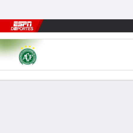
Fútbol
MLB
F. Americano
Básquetbol
WNBA
F1
Boxe
Chapecoense v Remo
Resumen
Comentario