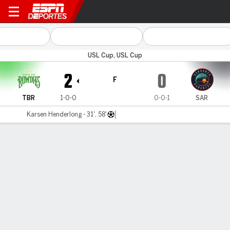
Tampa Bay v Sarasota
USL Cup, USL Cup
2
0
F
TBR
1-0-0
0-0-1
SAR
Karsen Henderlong - 31', 58'
Resumen
Comentario
LÍNEA DE TIEMPO DE JUEGO
TBR