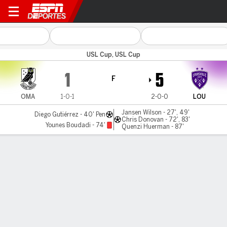
Omaha v Louisville
USL Cup, USL Cup
1
5
F
OMA
1-0-1
2-0-0
LOU
Jansen Wilson - 27', 49'
Diego Gutiérrez - 40' Pen
Chris Donovan - 72', 83'
Younes Boudadi - 74'
Quenzi Huerman - 87'
Resumen
Comentario
LÍNEA DE TIEMPO DE JUEGO