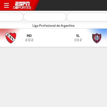
Independiente v San Lorenz
Liga Profesional de Argentina
IND
SL
2-0-2
1-0-2
Resumen
GOLEADORES
Goles
IND
SL