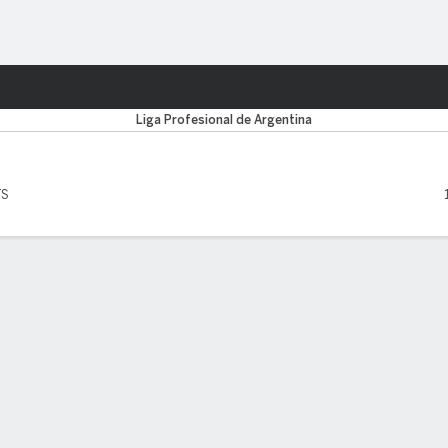
o
Más Deportes
Liga Profesional de Argentina
TS
EADORES