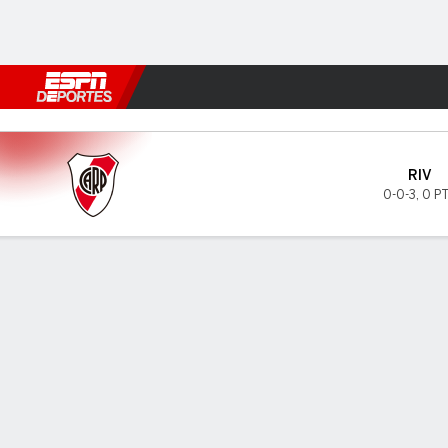
Fútbol
MLB
F. Americano
Básquetbol
WNBA
F1
Boxe
River Plate v Estudiantes RC
RIV
0-0-3
,
0 P
Resumen
INFORMACIÓN DEL PARTIDO
GOL