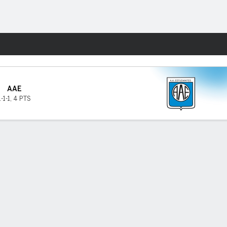
Watch
Juegos
AAE
1-1-1
,
4 PTS