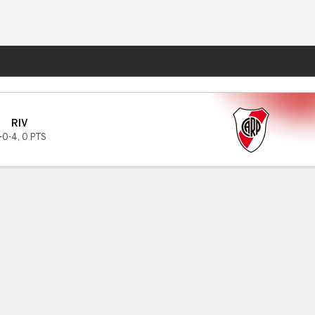
Watch
Juegos
RIV
-0-4
,
0 PTS