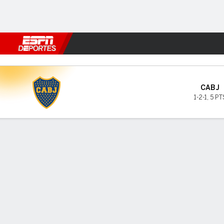
Fútbol
MLB
F. Americano
Básquetbol
WNBA
F1
Boxe
Boca v River Plate
CABJ
1-2-1
,
5 PT
Resumen
INFORMACIÓN DEL PARTIDO
GOL