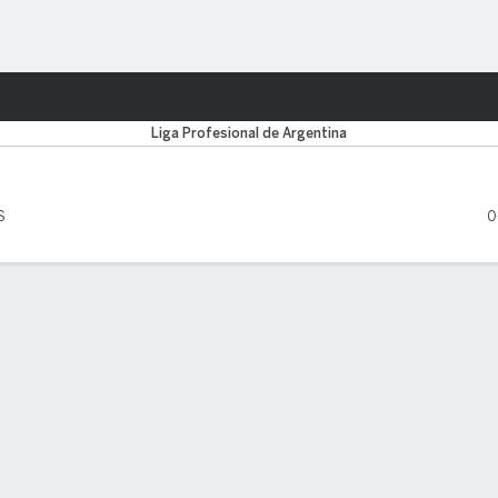
o
Más Deportes
Liga Profesional de Argentina
S
0
EADORES