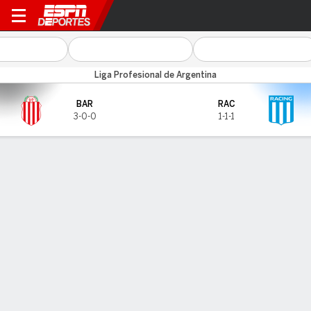
Barracas v Racing
Liga Profesional de Argentina
BAR
RAC
3-0-0
1-1-1
Resumen
GOLEADORES
Goles
BAR
RAC