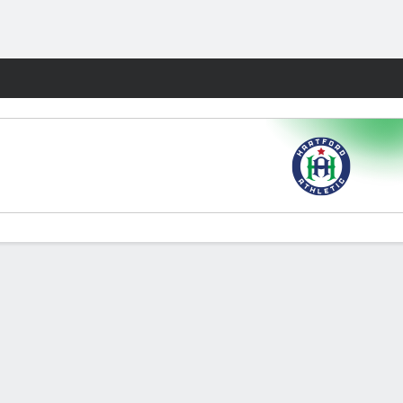
Watch
Juegos