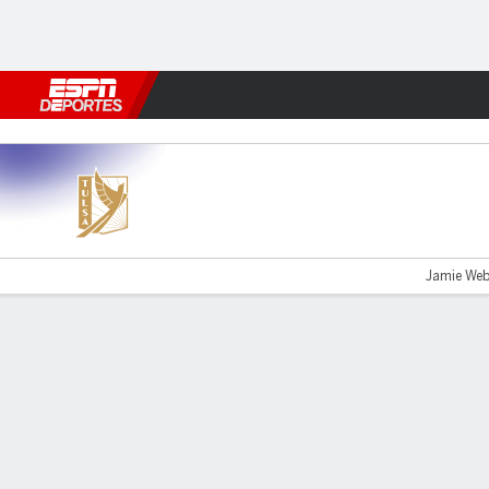
Fútbol
MLB
F. Americano
Básquetbol
WNBA
F1
Boxe
Tulsa v Hartford
Jamie Web
Resumen
Comentario