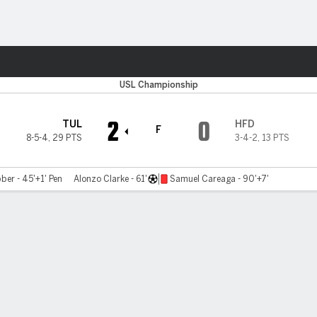
o
Más Deportes
USL Championship
2
0
TUL
HFD
F
8-5-4
,
29 PTS
3-4-2
,
13 PTS
ber - 45'+1' Pen
Alonzo Clarke - 61'
Samuel Careaga - 90'+7'