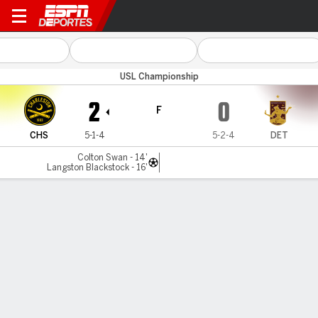
Charleston v Detroit
USL Championship
2
0
F
CHS
5-1-4
5-2-4
DET
Colton Swan - 14'
Langston Blackstock - 16'
Resumen
Comentario
LÍNEA DE TIEMPO DE JUEGO
CHS