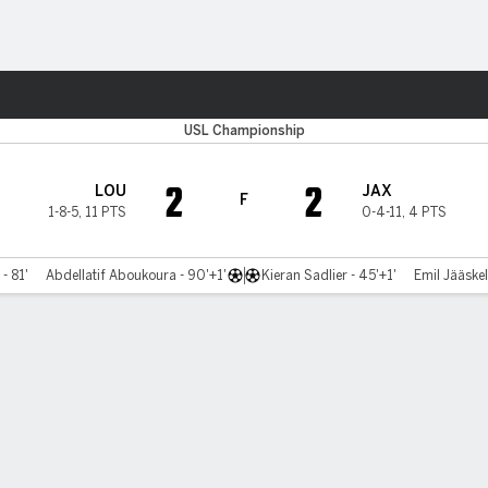
o
Más Deportes
USL Championship
2
2
LOU
JAX
F
1-8-5
,
11 PTS
0-4-11
,
4 PTS
- 81'
Abdellatif Aboukoura - 90'+1'
Kieran Sadlier - 45'+1'
Emil Jääskel