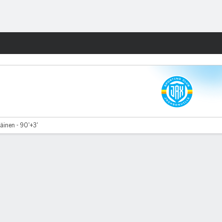
Watch
Juegos
äinen - 90'+3'