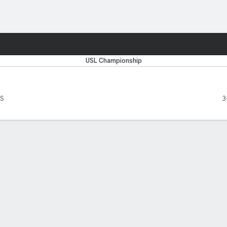
o
Más Deportes
USL Championship
TS
3
EADORES