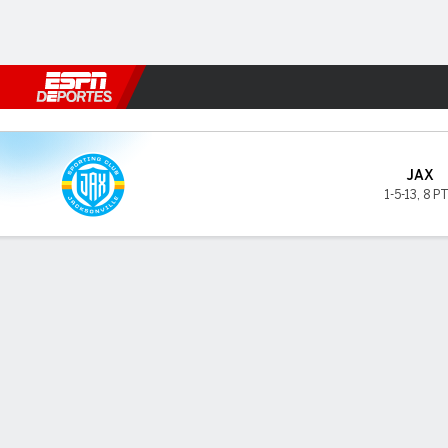
Fútbol
MLB
F. Americano
Básquetbol
WNBA
F1
Boxe
Sporting JAX v Loudoun
JAX
1-5-13
,
8 P
Resumen
INFORMACIÓN DEL PARTIDO
GOL