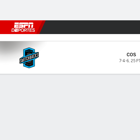
Fútbol
MLB
F. Americano
Básquetbol
WNBA
F1
Boxe
Switchbacks FC v Oakland
COS
7-4-6
,
25 P
Resumen
INFORMACIÓN DEL PARTIDO
GOL