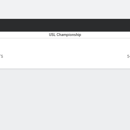
o
Más Deportes
USL Championship
TS
5
EADORES