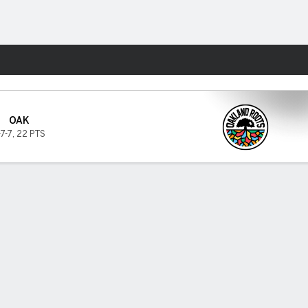
Watch
Juegos
OAK
-7-7
,
22 PTS